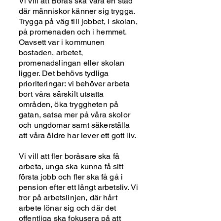
Vi vill att Borås ska vara en stad
där människor känner sig trygga.
Trygga på väg till jobbet, i skolan,
på promenaden och i hemmet.
Oavsett var i kommunen
bostaden, arbetet,
promenadslingan eller skolan
ligger. Det behövs tydliga
prioriteringar: vi behöver arbeta
bort våra särskilt utsatta
områden, öka tryggheten på
gatan, satsa mer på våra skolor
och ungdomar samt säkerställa
att våra äldre har lever ett gott liv.
Vi vill att fler boråsare ska få
arbeta, unga ska kunna få sitt
första jobb och fler ska få gå i
pension efter ett långt arbetsliv. Vi
tror på arbetslinjen, där hårt
arbete lönar sig och där det
offentliga ska fokusera på att