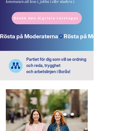
kommunen att leva i, jobba i eller studera i.
Besök den digitala valstugan
Rösta på Moderaterna
Partiet för dig som vill se ordning
och reda, trygghet
och arbetslinjen i Borås!