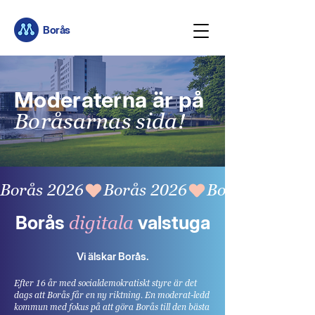
Borås
Moderaterna är på
Boråsarnas sida!
Borås 2026
Borås
valstuga
digitala
Vi älskar Borås.
Efter 16 år med socialdemokratiskt styre är det
dags att Borås får en ny riktning. En moderat-ledd
kommun med fokus på att göra Borås till den bästa