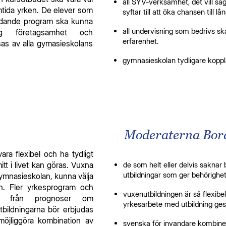
all SYV-verksamhet, det vill sä
mtida yrken. De elever som
syftar till att öka chansen till l
redande program ska kunna
all undervisning som bedrivs sk
g företagsamhet och
erfarenhet.
as av alla gymasieskolans
gymnasieskolan tydligare kopplas
Moderaterna Borås
ra flexibel och ha tydligt
itt i livet kan göras. Vuxna
de som helt eller delvis saknar 
utbildningar som ger behörighet t
gymnasieskolan, kunna välja
n. Fler yrkesprogram och
vuxenutbildningen är så flexibe
utgå från prognoser om
yrkesarbete med utbildning ges 
bildningarna bör erbjudas
 möjliggöra kombination av
svenska för invandare kombiner