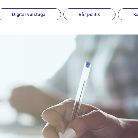
Digital valstuga
Vår politik
K