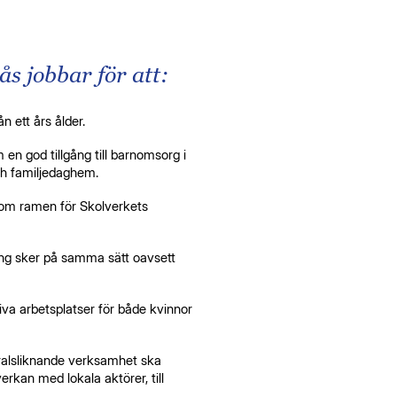
s jobbar för att:
rån ett års ålder.
 en god tillgång till barnomsorg i
ch familjedaghem.
inom ramen för Skolverkets
ring sker på samma sätt oavsett
iva arbetsplatser för både kvinnor
tralsliknande verksamhet ska
verkan med lokala aktörer, till