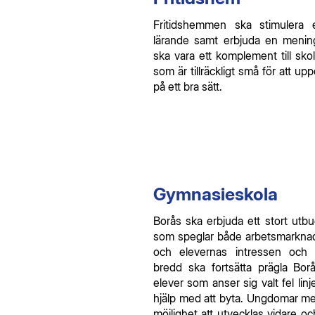
Fritidshemmen ska stimulera 
lärande samt erbjuda en menings
ska vara ett komplement till sko
som är tillräckligt små för att u
på ett bra sätt.
Gymnasieskola
Borås ska erbjuda ett stort utb
som speglar både arbetsmarkn
och elevernas intressen och fä
bredd ska fortsätta prägla Bor
elever som anser sig valt fel linj
hjälp med att byta. Ungdomar me
möjlighet att utvecklas vidare o