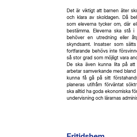
Det är viktigt att barnen äter sk
och klara av skoldagen. Då be
som eleverna tycker om, där el
bestämma. Eleverna ska stå i 
behöver en utredning eller å
skyndsamt. Insatser som sätt
fortfarande behövs inte försvinne
så stor grad som möjligt vara an
De ska även kunna lita på att 
arbetar samverkande med bland a
kunna få gå på sitt förstahands
planeras utifråm förväntat sökt
ska alltid ha goda ekonomiska för
undervisning och lärarnas admini
Fritidshem