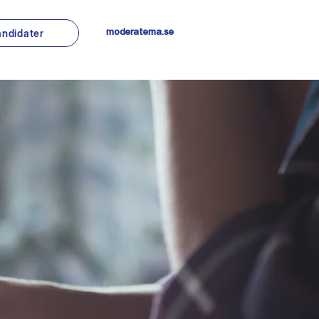
andidater
moderaterna.se