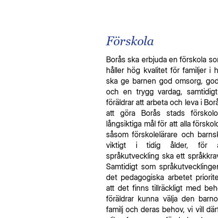
Förskola
Borås ska erbjuda en förskola som 
håller hög kvalitet för familjer
ska ge barnen god omsorg, goda 
och en trygg vardag, samtidigt
föräldrar att arbeta och leva i Bo
att göra Borås stads förskol
långsiktiga mål för att alla försko
såsom förskolelärare och barnsk
viktigt i tidig ålder, för 
språkutveckling ska ett språkkrav
Samtidigt som språkutvecklingen 
det pedagogiska arbetet priorit
att det finns tillräckligt med be
föräldrar kunna välja den bar
familj och deras behov, vi vill där