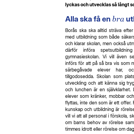
lyckas och utvecklas så långt s
Alla ska få en
bra
ut
​Borås ska ska alltid sträva efte
med utbildning som både säkerstäl
och klarar skolan, men också utman
därför införa spetsutbildn
gymnasieskolan. Vi vill även s
införs för att på så bra vis som
särbegåvade elever har, o
tillgodosedda. Skolan som plats
utveckling och att känna sig try
och lunchen är en självklarhet. Dä
elever som kränker, mobbar och 
flyttas, inte den som är ett offer.
kunskap och utbildning är rörelse
vill vi att all personal i förskola,
om barns behov av rörelse samt
timmes idrott eller rörelse om da