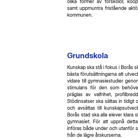
olika former av förskolor, koo
samt uppmuntra fristående aktörer
kommunen.
Grundskola
Kunskap ska stå i fokus i Borås s
bästa förutsättningarna att utv
vidare till gymnasiestudier genom
stimulans för den som behöv
präglas av valfrihet, profilbre
Stödinsatser ska sättas in tidigt 
och avsättas till kunskapsutveck
Borås stad ska alla elever klara s
gymnasiet. För att uppnå detta
införas både under och utanför s
från de lägre årskurserna.