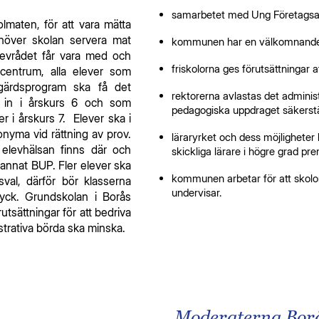
samarbetet med Ung Företagsa
olmaten, för att vara mätta
höver skolan servera mat
kommunen har en välkomnande a
evrådet får vara med och
friskolorna ges förutsättningar a
centrum, alla elever som
tgärdsprogram ska få det
rektorerna avlastas det adminis
s in i årskurs 6 och som
pedagogiska uppdraget säkerstä
r i årskurs 7. Elever ska i
onyma vid rättning av prov.
läraryrket och dess möjligheter
elevhälsan finns där och
skickliga lärare i högre grad pre
nnat BUP. Fler elever ska
kommunen arbetar för att skolo
val, därför bör klasserna
undervisar.
ryck. Grundskolan i Borås
utsättningar för att bedriva
strativa börda ska minska.
Moderaterna Borås