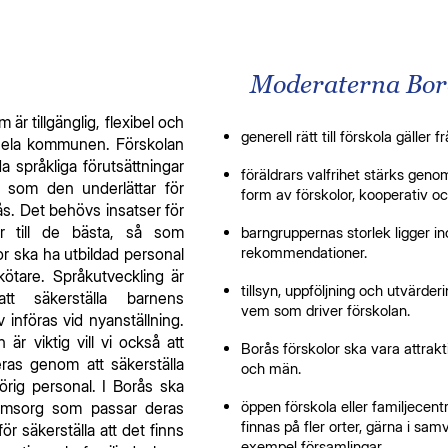
Moderaterna Borå
är tillgänglig, flexibel och
generell rätt till förskola gäller f
 i hela kommunen. Förskolan
språkliga förutsättningar
föräldrars valfrihet stärks genom
 som den underlättar för
form av förskolor, kooperativ o
rås. Det behövs insatser för
or till de bästa, så som
barngruppernas storlek ligger 
rekommendationer.
lor ska ha utbildad personal
ötare. Språkutveckling är
tillsyn, uppföljning och utvärde
att säkerställa barnens
vem som driver förskolan.
 införas vid nyanställning.
är viktig vill vi också att
Borås förskolor ska vara attrakt
eras genom att säkerställa
och män.
hörig personal. I Borås ska
öppen förskola eller familjecen
nomsorg som passar deras
finnas på fler orter, gärna i sam
för säkerställa att det finns
exempel församlingar.