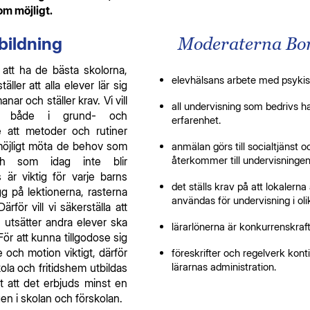
om möjligt.
bildning
Moderaterna Borå
r att ha de bästa skolorna,
elevhälsans arbete med psykis
ler att alla elever lär sig
ar och ställer krav. Vi vill
all undervisning som bedrivs h
ing både i grund- och
erfarenhet.
e att metoder och rutiner
 möjligt möta de behov som
anmälan görs till socialtjänst 
återkommer till undervisningen 
ch som idag inte blir
 är viktig för varje barns
det ställs krav på att lokalerna 
gg på lektionerna, rasterna
användas för undervisning i olik
rför vill vi säkerställa att
utsätter andra elever ska
lärarlönerna är konkurrenskraft
 För att kunna tillgodose sig
 och motion viktigt, därför
föreskrifter och regelverk konti
lärarnas administration.
 skola och fritidshem utbildas
 att det erbjuds minst en
gen i skolan och förskolan.