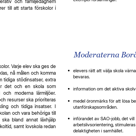
perativ och familjedaghem
 till att starta förskolor i
Moderaterna Borås
kolor. Varje elev ska ges de
elevers rätt att välja skola vär
ecklas, nå målen och komma
bevaras.
 tidiga stödinsatser, extra
er det och en skola som
information om det aktiva skolva
dd och moderna lärmiljöer.
och resurser ska prioriteras
medel öronmärks för att lösa be
ling och tidiga insatser. I
utanförskapsområden.
kolan och vara behöriga till
införandet av SAO-jobb, det vil
 ska bland annat läxhjälp
arbetslivsorientering, stimuleras
koltid, samt lovskola redan
delaktigheten i samhället.