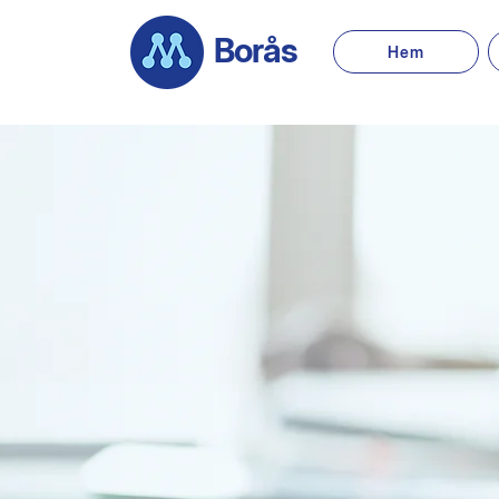
Borås
Hem