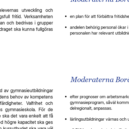
elevernas utveckling och
full fritid. Verksamheten
en plan för att förbättra fritid
lan och bedrivas i grupper
andelen behörig personal ökar 
ppdraget ska kunna fullgöras
personalen har relevant utbildni
Moderaterna Borås
ud av gymnasieutbildningar
adens behov av kompetens
efter prognoser om arbetsmark
gymnasieprogram, såväl kommu
rdigheter. Valfrihet och
delregionalt, anpassas.
ås gymnasieskola. För de
e ska det vara enkelt att få
lärlingsutbildningar värnas och 
d högre kapacitet ska ges
ch kursutbudet ska vara väl